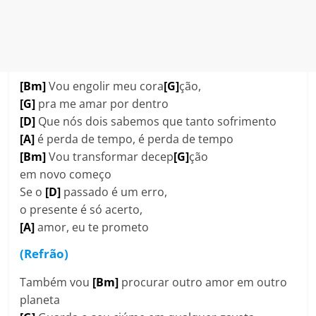
[Bm]
Vou engolir meu cora
[G]
ção,
[G]
pra me amar por dentro
[D]
Que nós dois sabemos que tanto sofrimento
[A]
é perda de tempo, é perda de tempo
[Bm]
Vou transformar decep
[G]
ção
em novo começo
Se o
[D]
passado é um erro,
o presente é só acerto,
[A]
amor, eu te prometo
(Refrão)
Também vou
[Bm]
procurar outro amor em outro
planeta