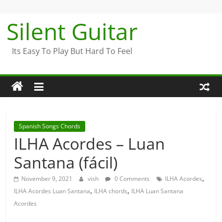
Skip
to
Silent Guitar
content
Its Easy To Play But Hard To Feel
Spanish Songs Chords
ILHA Acordes – Luan
Santana (fácil)
,
November 9, 2021
vish
0 Comments
ILHA Acordes
,
,
ILHA Acordes Luan Santana
ILHA chords
ILHA Luan Santana
Acordes