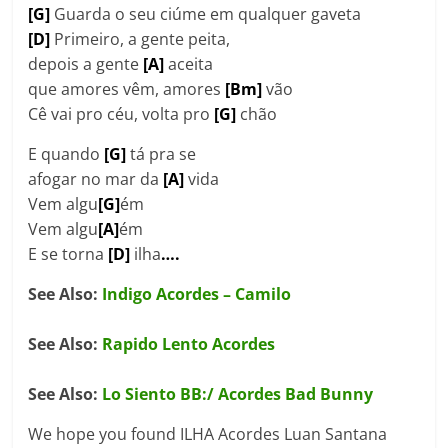
[G]
Guarda o seu ciúme em qualquer gaveta
[D]
Primeiro, a gente peita,
depois a gente
[A]
aceita
que amores vêm, amores
[Bm]
vão
Cê vai pro céu, volta pro
[G]
chão
E quando
[G]
tá pra se
afogar no mar da
[A]
vida
Vem algu
[G]
ém
Vem algu
[A]
ém
E se torna
[D]
ilha
….
See Also:
Indigo Acordes – Camilo
See Also:
Rapido Lento Acordes
See Also:
Lo Siento BB:/ Acordes Bad Bunny
We hope you found ILHA Acordes Luan Santana