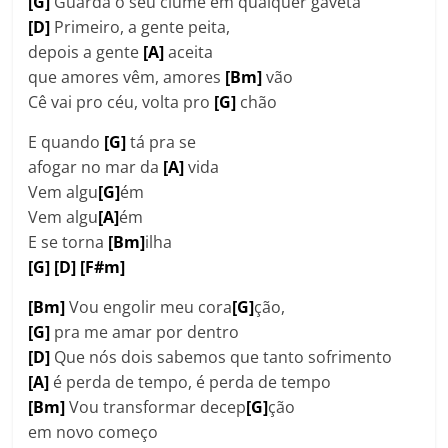
[G]
Guarda o seu ciúme em qualquer gaveta
[D]
Primeiro, a gente peita,
depois a gente
[A]
aceita
que amores vêm, amores
[Bm]
vão
Cê vai pro céu, volta pro
[G]
chão
E quando
[G]
tá pra se
afogar no mar da
[A]
vida
Vem algu
[G]
ém
Vem algu
[A]
ém
E se torna
[Bm]
ilha
[G] [D] [F#m]
[Bm]
Vou engolir meu cora
[G]
ção,
[G]
pra me amar por dentro
[D]
Que nós dois sabemos que tanto sofrimento
[A]
é perda de tempo, é perda de tempo
[Bm]
Vou transformar decep
[G]
ção
em novo começo