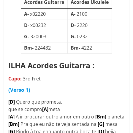
Acordes Guitarra
Acordes Ukulele
A-
x02220
A-
2100
D-
x00232
D-
2220
G-
320003
G-
0232
Bm-
224432
Bm-
4222
ILHA Acordes Guitarra :
Capo:
3rd Fret
(Verso 1)
[D]
Quero que prometa,
que se compro
[A]
meta
[A]
A ir procurar outro amor em outro
[Bm]
planeta
[Bm]
Pra que eu não te veja sentada na
[G]
mesa
[G]
Rindo à toa enquanto outra boca te
[D]
beija