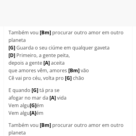
Também vou
[Bm]
procurar outro amor em outro
planeta
[G]
Guarda o seu ciúme em qualquer gaveta
[D]
Primeiro, a gente peita,
depois a gente
[A]
aceita
que amores vêm, amores
[Bm]
vão
Cê vai pro céu, volta pro
[G]
chão
E quando
[G]
tá pra se
afogar no mar da
[A]
vida
Vem algu
[G]
ém
Vem algu
[A]
ém
Também vou
[Bm]
procurar outro amor em outro
planeta